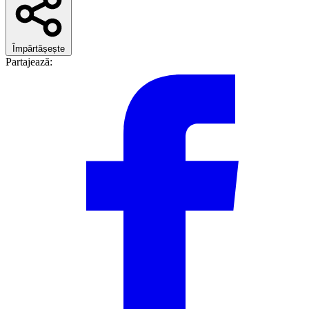
Împărtășește
Partajează: