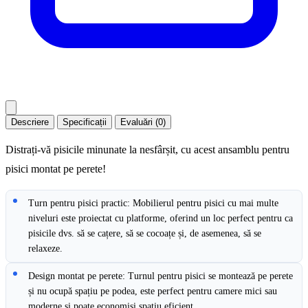
Descriere
Specificații
Evaluări (0)
Distrați-vă pisicile minunate la nesfârșit, cu acest ansamblu pentru
pisici montat pe perete!
Turn pentru pisici practic: Mobilierul pentru pisici cu mai multe
niveluri este proiectat cu platforme, oferind un loc perfect pentru ca
pisicile dvs. să se cațere, să se cocoațe și, de asemenea, să se
relaxeze.
Design montat pe perete: Turnul pentru pisici se montează pe perete
și nu ocupă spațiu pe podea, este perfect pentru camere mici sau
moderne și poate economisi spațiu eficient.