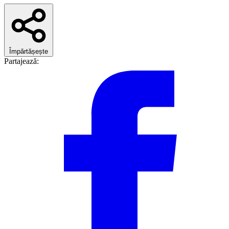
Împărtășește
Partajează: