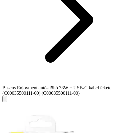
Baseus Enjoyment autós töltő 33W + USB-C kábel fekete
(C00035500111-00) (C00035500111-00)