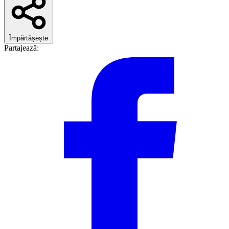
Împărtășește
Partajează: