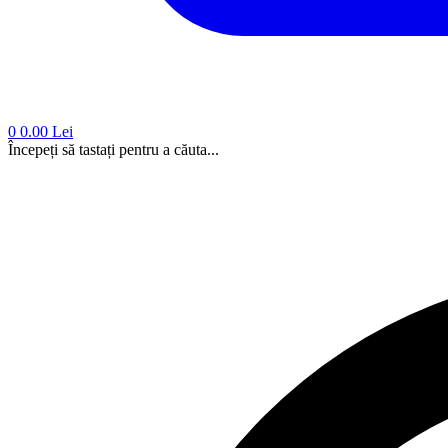
0
0.00 Lei
Începeți să tastați pentru a căuta...