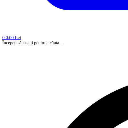
0
0.00 Lei
Începeți să tastați pentru a căuta...