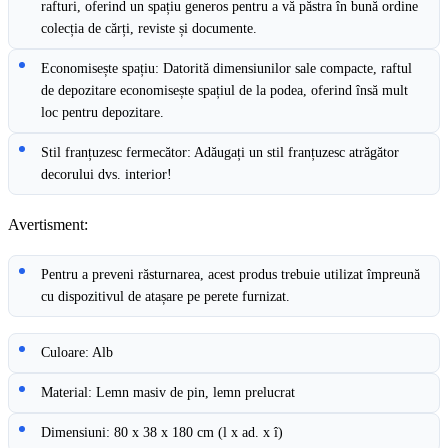
rafturi, oferind un spațiu generos pentru a vă păstra în bună ordine
colecția de cărți, reviste și documente.
Economisește spațiu: Datorită dimensiunilor sale compacte, raftul
de depozitare economisește spațiul de la podea, oferind însă mult
loc pentru depozitare.
Stil franțuzesc fermecător: Adăugați un stil franțuzesc atrăgător
decorului dvs. interior!
Avertisment:
Pentru a preveni răsturnarea, acest produs trebuie utilizat împreună
cu dispozitivul de atașare pe perete furnizat.
Culoare: Alb
Material: Lemn masiv de pin, lemn prelucrat
Dimensiuni: 80 x 38 x 180 cm (l x ad. x î)