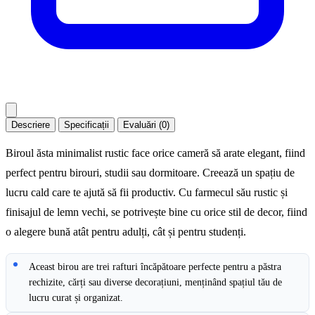
Descriere
Specificații
Evaluări (0)
Biroul ăsta minimalist rustic face orice cameră să arate elegant, fiind
perfect pentru birouri, studii sau dormitoare. Creează un spațiu de
lucru cald care te ajută să fii productiv. Cu farmecul său rustic și
finisajul de lemn vechi, se potrivește bine cu orice stil de decor, fiind
o alegere bună atât pentru adulți, cât și pentru studenți.
Aceast birou are trei rafturi încăpătoare perfecte pentru a păstra
rechizite, cărți sau diverse decorațiuni, menținând spațiul tău de
lucru curat și organizat.