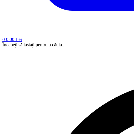
0
0.00 Lei
Începeți să tastați pentru a căuta...