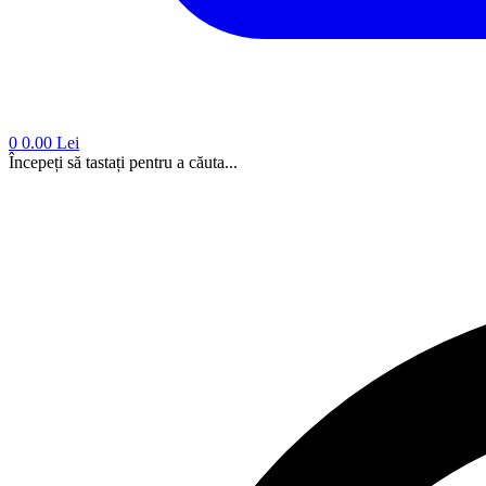
0
0.00 Lei
Începeți să tastați pentru a căuta...