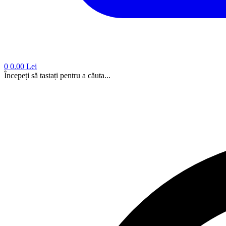
0
0.00 Lei
Începeți să tastați pentru a căuta...