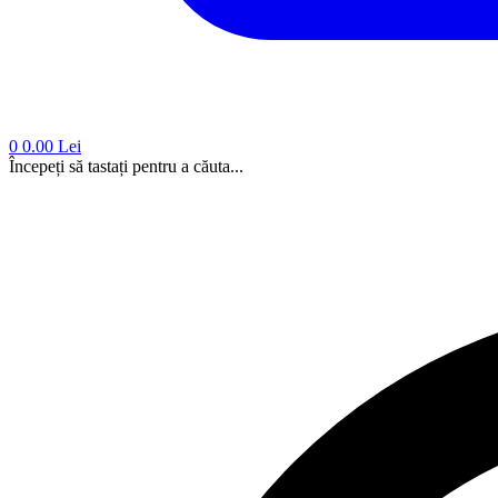
0
0.00 Lei
Începeți să tastați pentru a căuta...