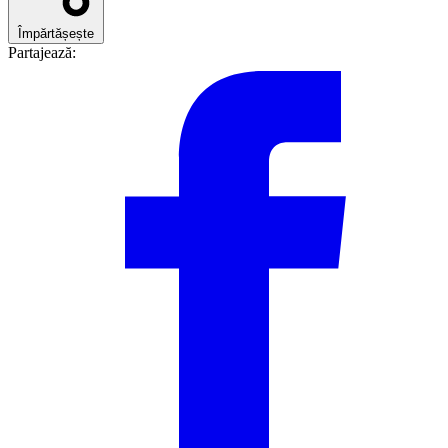
Împărtășește
Partajează: