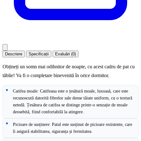
Descriere
Specificații
Evaluări (0)
Obțineți un somn mai odihnitor de noapte, cu acest cadru de pat cu
tăblie! Va fi o completare binevenită în orice dormitor.
Catifea moale: Catifeaua este o țesătură moale, luxoasă, care este
recunoscută datorită fibrelor sale dense tăiate uniform, cu o textură
netedă. Țesătura de catifea se distinge printr-o senzație de moale
deosebită, fiind confortabilă la atingere.
Picioare de susținere: Patul este susținut de picioare rezistente, care
îi asigură stabilitatea, siguranța și fermitatea.