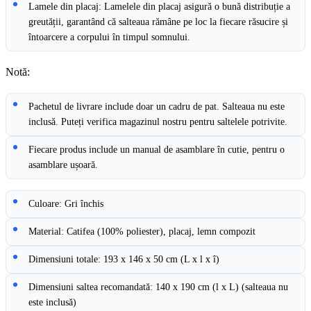
Lamele din placaj: Lamelele din placaj asigură o bună distribuție a
greutății, garantând că salteaua rămâne pe loc la fiecare răsucire și
întoarcere a corpului în timpul somnului.
Notă:
Pachetul de livrare include doar un cadru de pat. Salteaua nu este
inclusă. Puteți verifica magazinul nostru pentru saltelele potrivite.
Fiecare produs include un manual de asamblare în cutie, pentru o
asamblare ușoară.
Culoare: Gri închis
Material: Catifea (100% poliester), placaj, lemn compozit
Dimensiuni totale: 193 x 146 x 50 cm (L x l x î)
Dimensiuni saltea recomandată: 140 x 190 cm (l x L) (salteaua nu
este inclusă)