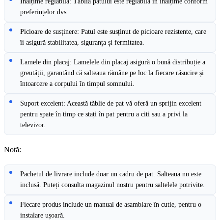
Înălțime reglabilă: Tăblia patului este reglabilă în înălțime conform
preferințelor dvs.
Picioare de susținere: Patul este susținut de picioare rezistente, care
îi asigură stabilitatea, siguranța și fermitatea.
Lamele din placaj: Lamelele din placaj asigură o bună distribuție a
greutății, garantând că salteaua rămâne pe loc la fiecare răsucire și
întoarcere a corpului în timpul somnului.
Suport excelent: Această tăblie de pat vă oferă un sprijin excelent
pentru spate în timp ce stați în pat pentru a citi sau a privi la
televizor.
Notă:
Pachetul de livrare include doar un cadru de pat. Salteaua nu este
inclusă. Puteți consulta magazinul nostru pentru saltelele potrivite.
Fiecare produs include un manual de asamblare în cutie, pentru o
instalare ușoară.