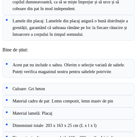
copilul dumneavoastră, ca să se miște împrejur și să urce și să
coboare din pat în mod independent.
Lamele din placaj: Lamelele din placaj asigură o bună distribuție a
greutății, garantând că salteaua rămâne pe loc la fiecare răsucire și
întoarcere a corpului în timpul somnului.
Bine de știut:
Acest pat nu include o saltea. Oferim o selecție variată de saltele.
Puteți verifica magazinul nostru pentru saltelele potrivite.
Culoare: Gri beton
Material cadru de pat: Lemn compozit, lemn masiv de pin
Material lamelă: Placaj
Dimensiuni totale: 203 x 163 x 25 cm (L x l x î)