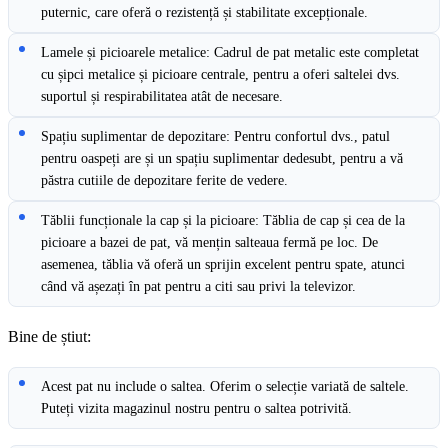
puternic, care oferă o rezistență și stabilitate excepționale.
Lamele și picioarele metalice: Cadrul de pat metalic este completat
cu șipci metalice și picioare centrale, pentru a oferi saltelei dvs.
suportul și respirabilitatea atât de necesare.
Spațiu suplimentar de depozitare: Pentru confortul dvs., patul
pentru oaspeți are și un spațiu suplimentar dedesubt, pentru a vă
păstra cutiile de depozitare ferite de vedere.
Tăblii funcționale la cap și la picioare: Tăblia de cap și cea de la
picioare a bazei de pat, vă mențin salteaua fermă pe loc. De
asemenea, tăblia vă oferă un sprijin excelent pentru spate, atunci
când vă așezați în pat pentru a citi sau privi la televizor.
Bine de știut:
Acest pat nu include o saltea. Oferim o selecție variată de saltele.
Puteți vizita magazinul nostru pentru o saltea potrivită.