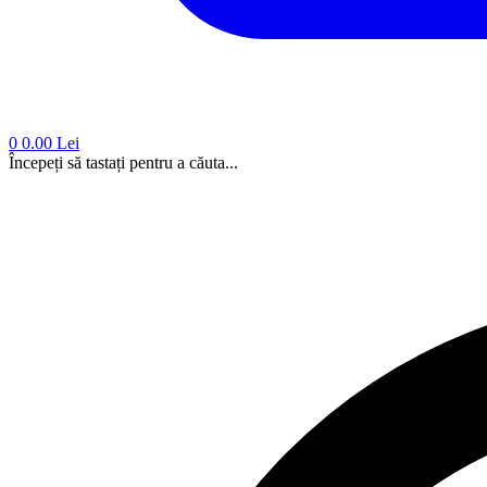
0
0.00 Lei
Începeți să tastați pentru a căuta...