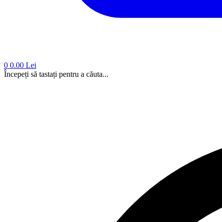
0
0.00 Lei
Începeți să tastați pentru a căuta...