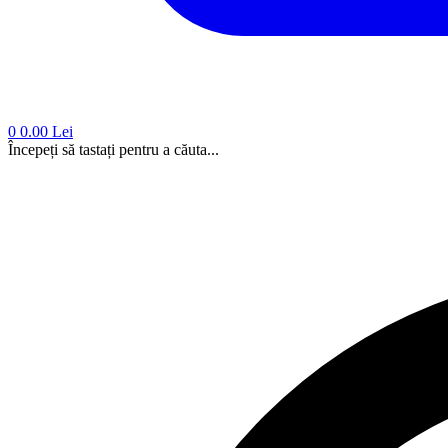
0
0.00 Lei
Începeți să tastați pentru a căuta...