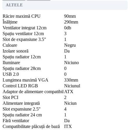
ALTELE
Răcire maximă CPU
90mm
Înălțime
290mm
Ventilator integrat 12cm
0db
Spațiu ventilator 12cm
3
Slot de expansiune 3.5"
1
Culoare
Negru
Izolare sonoră
Da
Spațiu radiator 12cm
1
Iluminare
Niciuno
Spațiu radiator 28cm
0
USB 2.0
0
Lungimea maximă VGA
330mm
Control LED RGB
Niciunul
Adaptor de alimentare compatibil
ATX
Slot PCI
2
Alimentare integrată
Niciun
Slot expansiune 2.5"
4
Spațiu radiator 24 cm
1
Fără ventilator
Da
Compatibilitate plăcuță de bază
ITX