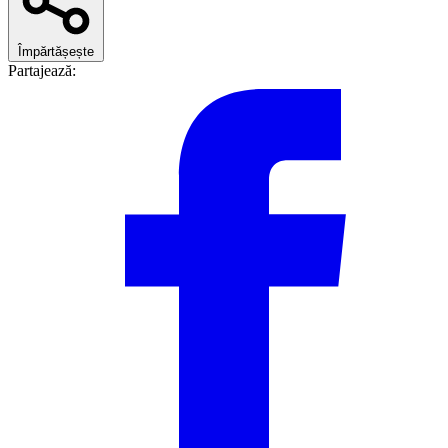
Împărtășește
Partajează: