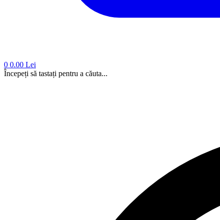
0
0.00 Lei
Începeți să tastați pentru a căuta...