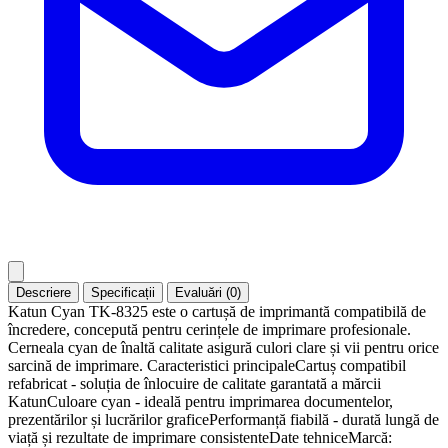
Descriere
Specificații
Evaluări (0)
Katun Cyan TK-8325 este o cartușă de imprimantă compatibilă de
încredere, concepută pentru cerințele de imprimare profesionale.
Cerneala cyan de înaltă calitate asigură culori clare și vii pentru orice
sarcină de imprimare. Caracteristici principaleCartuș compatibil
refabricat - soluția de înlocuire de calitate garantată a mărcii
KatunCuloare cyan - ideală pentru imprimarea documentelor,
prezentărilor și lucrărilor graficePerformanță fiabilă - durată lungă de
viață și rezultate de imprimare consistenteDate tehniceMarcă: