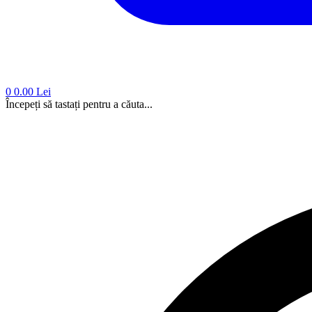
0
0.00 Lei
Începeți să tastați pentru a căuta...