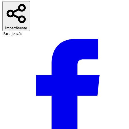
Împărtășește
Partajează: