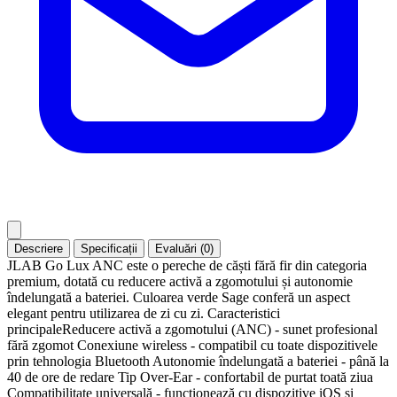
Descriere
Specificații
Evaluări (0)
JLAB Go Lux ANC este o pereche de căști fără fir din categoria
premium, dotată cu reducere activă a zgomotului și autonomie
îndelungată a bateriei. Culoarea verde Sage conferă un aspect
elegant pentru utilizarea de zi cu zi. Caracteristici
principaleReducere activă a zgomotului (ANC) - sunet profesional
fără zgomot Conexiune wireless - compatibil cu toate dispozitivele
prin tehnologia Bluetooth Autonomie îndelungată a bateriei - până la
40 de ore de redare Tip Over-Ear - confortabil de purtat toată ziua
Compatibilitate universală - funcționează cu dispozitive iOS și