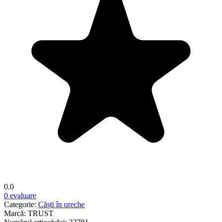
0.0
0 evaluare
Categorie:
Căști în ureche
Marcă:
TRUST