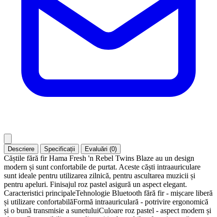
Descriere
Specificații
Evaluări (0)
Căștile fără fir Hama Fresh 'n Rebel Twins Blaze au un design
modern și sunt confortabile de purtat. Aceste căști intraauriculare
sunt ideale pentru utilizarea zilnică, pentru ascultarea muzicii și
pentru apeluri. Finisajul roz pastel asigură un aspect elegant.
Caracteristici principaleTehnologie Bluetooth fără fir - mișcare liberă
și utilizare confortabilăFormă intraauriculară - potrivire ergonomică
și o bună transmisie a sunetuluiCuloare roz pastel - aspect modern și