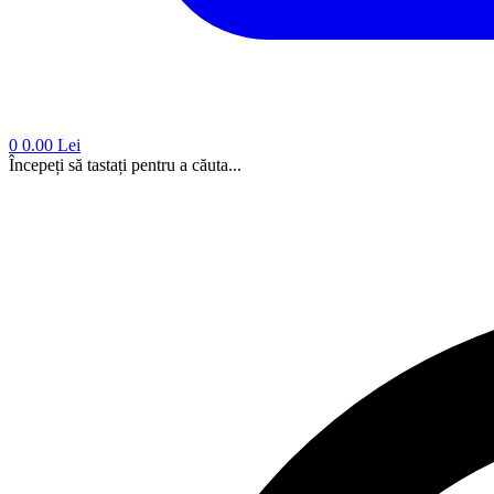
0
0.00 Lei
Începeți să tastați pentru a căuta...