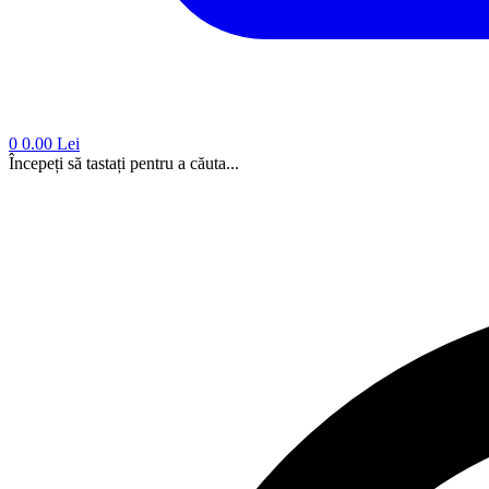
0
0.00 Lei
Începeți să tastați pentru a căuta...