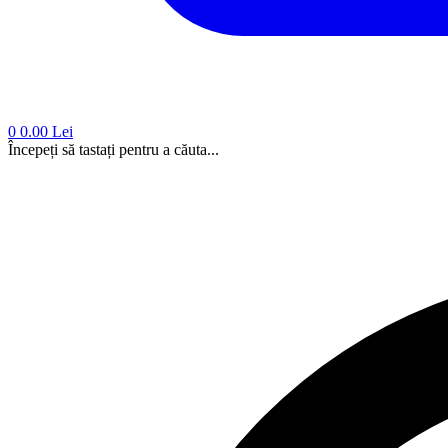
0
0.00 Lei
Începeți să tastați pentru a căuta...