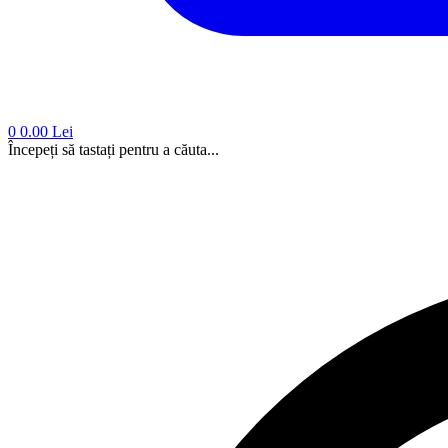
0
0.00 Lei
Începeți să tastați pentru a căuta...