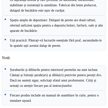
stabilitate și rezistență la umiditate. Fabricat din lemn prelucrat,
dulapul de bucătărie este ușor de curățat.
Spațiu amplu de depozitare: Dulapul de perete are două rafturi,
oferind suficient spațiu pentru a depozita boluri, farfurii, oale și alte
aparate de bucătărie.
Ușă practică: Păstrați-vă lucrurile esențiale fără praf, ascunzându-le
în spatele ușii acestui dulap de perete.
Notă:
Șuruburile și diblurile pentru interiorul peretelui nu sunt incluse.
Căutați și folosiți șurub(uri) și diblu(ri) potrivite pentru pereții dvs.
Dacă nu sunteți sigur, solicitați sfatul unui profesionist. Citiți și
urmați cu atenție fiecare pas al instrucțiunilor.
Fiecare produs include un manual de asamblare în cutie, pentru o
instalare ușoară.