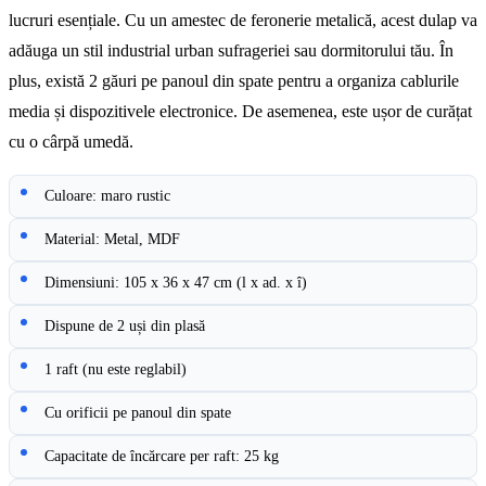
lucruri esențiale. Cu un amestec de feronerie metalică, acest dulap va
adăuga un stil industrial urban sufrageriei sau dormitorului tău. În
plus, există 2 găuri pe panoul din spate pentru a organiza cablurile
media și dispozitivele electronice. De asemenea, este ușor de curățat
cu o cârpă umedă.
Culoare: maro rustic
Material: Metal, MDF
Dimensiuni: 105 x 36 x 47 cm (l x ad. x î)
Dispune de 2 uși din plasă
1 raft (nu este reglabil)
Cu orificii pe panoul din spate
Capacitate de încărcare per raft: 25 kg