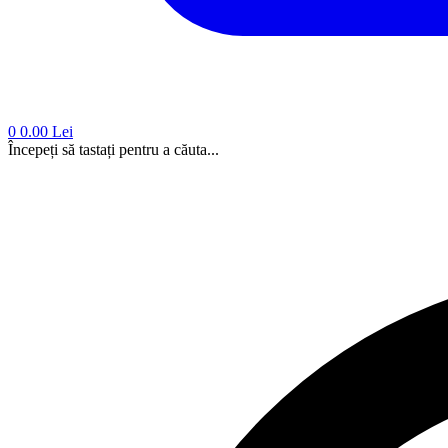
0
0.00 Lei
Începeți să tastați pentru a căuta...