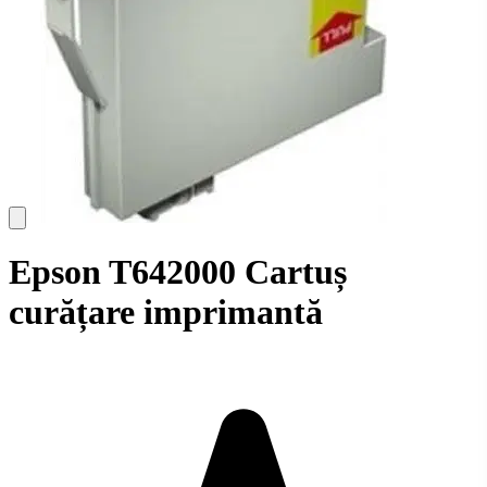
Epson T642000 Cartuș
curățare imprimantă