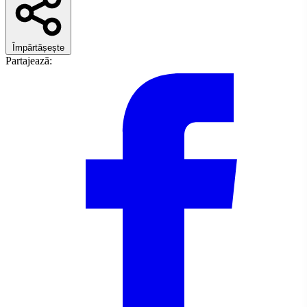
Împărtășește
Partajează: