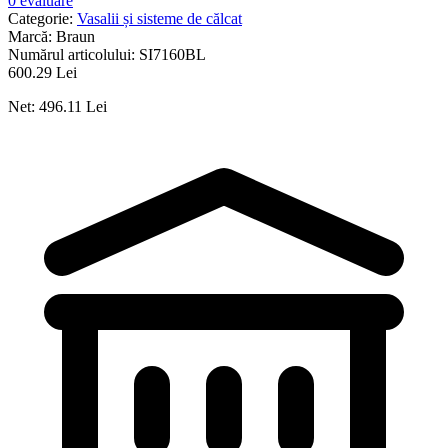
0 evaluare
Categorie:
Vasalii și sisteme de călcat
Marcă:
Braun
Numărul articolului:
SI7160BL
600.29 Lei
Net: 496.11 Lei