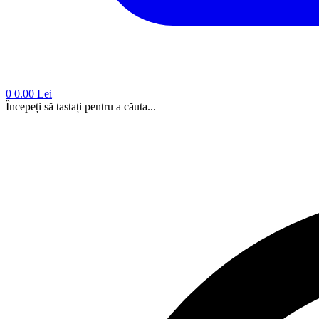
0
0.00 Lei
Începeți să tastați pentru a căuta...