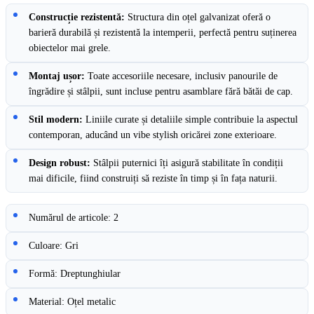
Construcție rezistentă:
Structura din oțel galvanizat oferă o
barieră durabilă și rezistentă la intemperii, perfectă pentru suținerea
obiectelor mai grele.
Montaj ușor:
Toate accesoriile necesare, inclusiv panourile de
îngrădire și stâlpii, sunt incluse pentru asamblare fără bătăi de cap.
Stil modern:
Liniile curate și detaliile simple contribuie la aspectul
contemporan, aducând un vibe stylish oricărei zone exterioare.
Design robust:
Stâlpii puternici îți asigură stabilitate în condiții
mai dificile, fiind construiți să reziste în timp și în fața naturii.
Numărul de articole: 2
Culoare: Gri
Formă: Dreptunghiular
Material: Oțel metalic