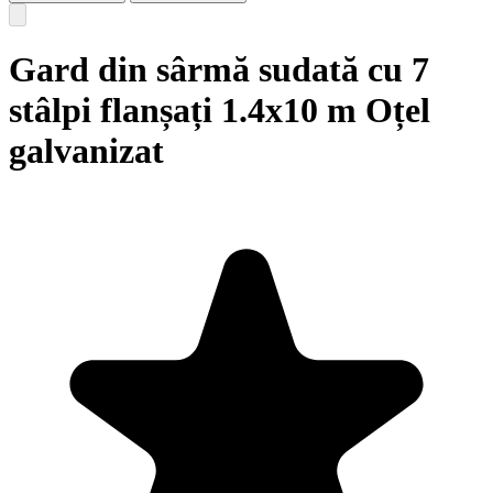
Gard din sârmă sudată cu 7
stâlpi flanșați 1.4x10 m Oțel
galvanizat