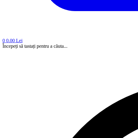
0
0.00 Lei
Începeți să tastați pentru a căuta...