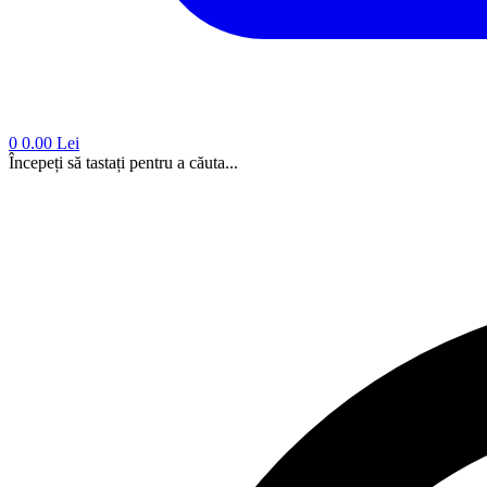
0
0.00 Lei
Începeți să tastați pentru a căuta...