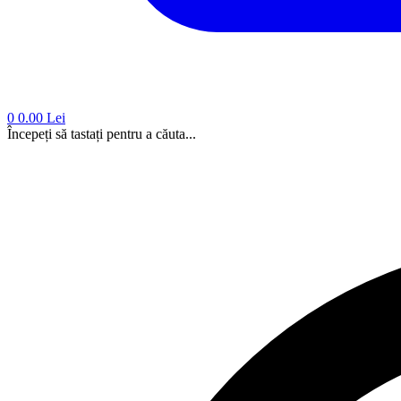
0
0.00 Lei
Începeți să tastați pentru a căuta...