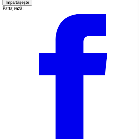
Împărtășește
Partajează: