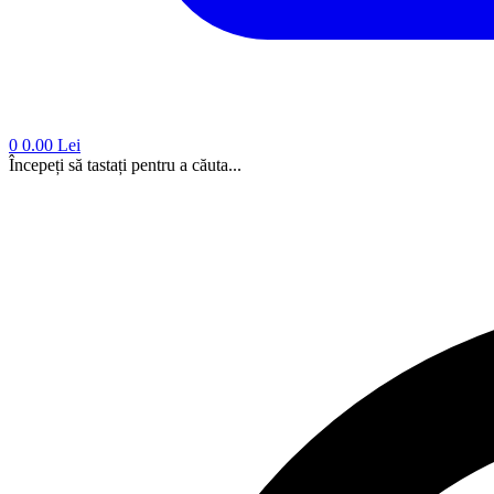
0
0.00 Lei
Începeți să tastați pentru a căuta...