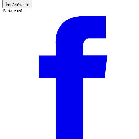
Împărtășește
Partajează: