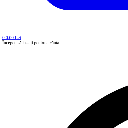
0
0.00 Lei
Începeți să tastați pentru a căuta...