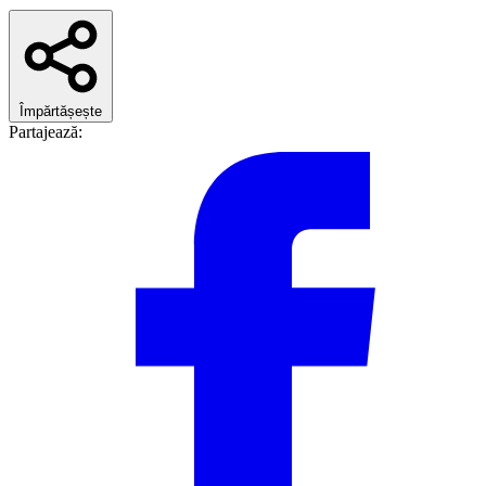
Împărtășește
Partajează: