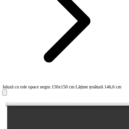
Jaluză cu role opace negru 150x150 cm Lățime țesătură 146,6 cm