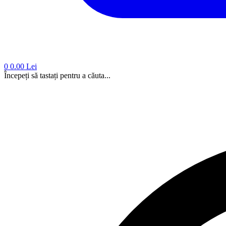
0
0.00 Lei
Începeți să tastați pentru a căuta...